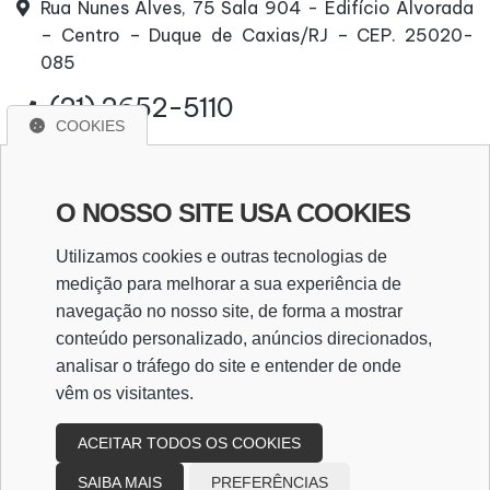
Rua Nunes Alves, 75 Sala 904 - Edifício Alvorada
– Centro – Duque de Caxias/RJ – CEP. 25020-
085
(21) 2652-5110
COOKIES
(21) 96669-5300
contato@cemcontabilidade.com.br
O NOSSO SITE USA COOKIES
CRC/UF 00000-0
Utilizamos cookies e outras tecnologias de
medição para melhorar a sua experiência de
navegação no nosso site, de forma a mostrar
WhatsApp
conteúdo personalizado, anúncios direcionados,
analisar o tráfego do site e entender de onde
vêm os visitantes.
WHATSAPP
ACEITAR TODOS OS COOKIES
SAIBA MAIS
PREFERÊNCIAS